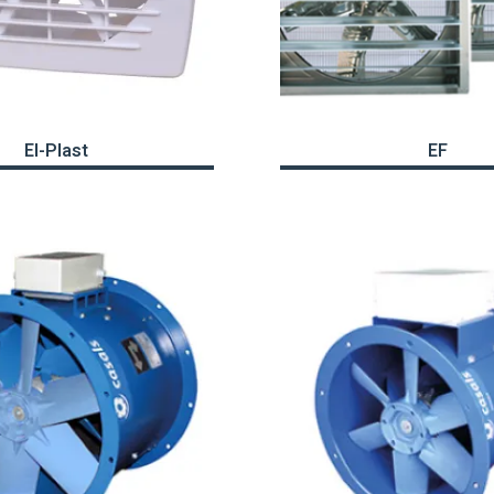
El-Plast
EF