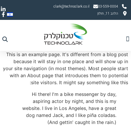
clark@technoclark.co.il
03-559-0004
הלהב 11, חולון
עמוד הבית
יצירת קשר
מדריך אוורור
תחומי פעילות
חברות מיוצגות
This is an example page. It's different from a blog post
because it will stay in one place and will show up in
your site navigation (in most themes). Most people start
with an About page that introduces them to potential
site visitors. It might say something like this:
Hi there! I'm a bike messenger by day,
aspiring actor by night, and this is my
website. I live in Los Angeles, have a great
dog named Jack, and I like piña coladas.
(And gettin' caught in the rain.)