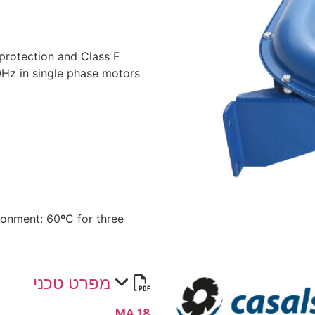
protection and Class F
0Hz in single phase motors
ronment: 60ºC for three
מפרט טכני
MA 18