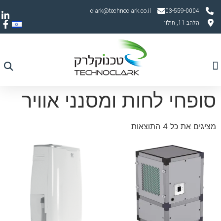
clark@technoclark.co.il
03-559-0004
הלהב 11, חולון
עמוד הבית
יצירת קשר
מדריך אוורור
תחומי פעילות
חברות מיוצגות
סופחי לחות ומסנני אוויר
מציגים את כל ⁦4⁩ התוצאות