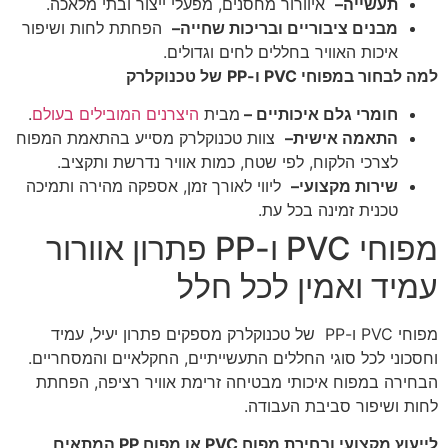
תעשייה
–
איוורור מחסנים, מפעלי ייצור ובתי מלאכה.
מבנים ציבוריים ובריכות שחייה
–
הפחתת לחות ושיפור
איכות האוויר בחללים לחים וגדולים.
למה לבחור במפוחי
PVC
ו-
PP
של טכנוקלרק
חומרי גלם איכותיים –
מבית
היצרנים המובילים בעולם
.
התאמה אישית
–
צוות טכנוקלרק מסייע בהתאמת המפוח
לצרכי הלקוח, לפי שטח, כמות אוויר נדרשת ותקציב.
שירות מקצועי
–
ליווי לאורך זמן, אספקה מהירה ותמיכה
טכנית זמינה בכל עת.
מפוחי PVC ו-PP פתרון אוורור
עמיד ואמין לכל חלל
מפוחי PVC ו-PP של טכנוקלרק מספקים פתרון יעיל, עמיד
וחסכוני לכל סוגי החללים התעשייתיים, החקלאיים והמסחריים.
הבחירה במפוח איכותי מבטיחה זרימת אוויר רציפה, הפחתת
לחות ושיפור סביבת העבודה.
לייעוץ מקצועי ובחירת מפוח PVC או מפוח PP המתאים