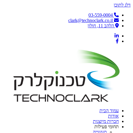
דלג לתוכן
03-559-0004
clark@technoclark.co.il
הלהב 11, חולון
עמוד הבית
אודות
חברות מיוצגות
תחומי פעילות
תעשייה