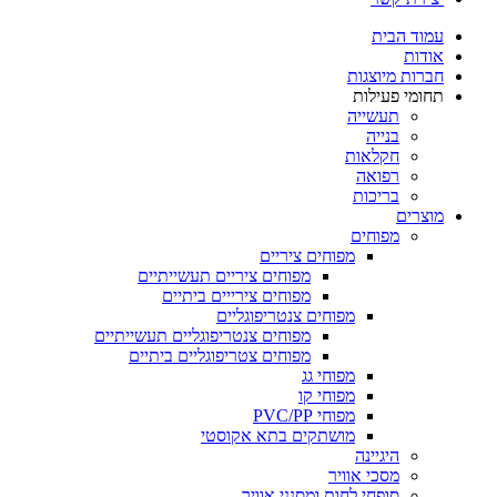
עמוד הבית
אודות
חברות מיוצגות
תחומי פעילות
תעשייה
בנייה
חקלאות
רפואה
בריכות
מוצרים
מפוחים
מפוחים ציריים
מפוחים ציריים תעשייתיים
מפוחים צירייים ביתיים
מפוחים צנטריפוגליים
מפוחים צנטריפוגליים תעשייתיים
מפוחים צטריפוגליים ביתיים
מפוחי גג
מפוחי קו
מפוחי PVC/PP
מושתקים בתא אקוסטי
היגיינה
מסכי אוויר
סופחי לחות ומסנני אוויר