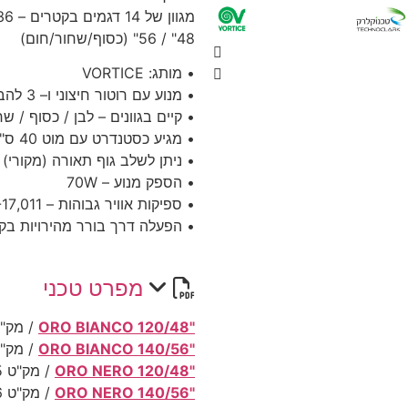
מגוון של 14 דגמים בקטרים – 36" / 48 " / 56" / 60" (לבן).
48" / 56" (כסוף/שחור/חום)
• מותג: VORTICE
• מנוע עם רוטור חיצוני ו– 3 להבי מתכת המספקים עוצמת אוורור גבוהה גם במהירויות נמוכות
• קיים בגוונים – לבן / כסוף / 
• מגיע כסטנדרט עם מוט 40 ס"מ
• ניתן לשלב גוף תאורה (מקורי) –קיימי
• הספק מנוע – 70W
• ספיקות אוויר גבוהות – 11,592-17,011 מק"ש (בהתאם לגודל כנף)
• הפעלה דרך בורר מהירויות בק
מפרט טכני
"120/48 ORO BIANCO
/ מק"ט 33
"140/56 ORO BIANCO
/ מק"ט 34
"120/48 ORO NERO
/ מק"ט 61735
"140/56 ORO NERO
/ מק"ט 61736